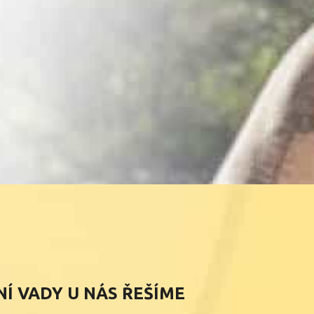
NÍ VADY U NÁS ŘEŠÍME