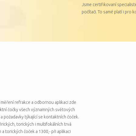
Jsme certifikovaní specialisté
počítači. To samé platí i pro 
 měření refrakce a odbornou aplikaci zde
ktní čočky všech významných světových
a požadavky týkající se kontaktních čoček.
rických, torických i multifokálních trvá
h a torických čoček a 1300,- při aplikaci