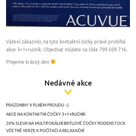
Vážení zákazníci, na tyto kontaktní čočky právě probíhá
akce 3+1+ručník. Objednat můžete na čísle 799 509 716.
Přejeme krásný den
Nedávné akce
PRÁZDNINY V PLNÉM PROUDU :-)
AKCE NA KONTAKTNÍ ČOČKY 3+1+RUČNÍK
20% SLEVA NA MULTIFOKÁLNÍ BRÝLOVÉ ČOČKY RODENSTOCK
VČETNĚ VERZE K POČÍTAČI A RELAXAČNÍ