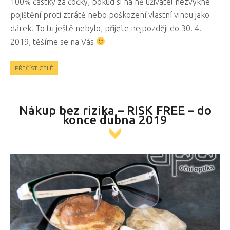
100% částky za čočky, pokud si na ně uživatel nezvykne
pojištění proti ztrátě nebo poškození vlastní vinou jako
dárek! To tu ještě nebylo, přijďte nejpozději do 30. 4.
2019, těšíme se na Vás
PŘEČÍST CELÉ
Nákup bez rizika – RISK FREE – do
konce dubna 2019