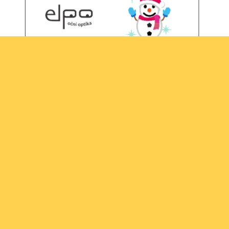
Vážení a milí zákazníci, přátelé, přejeme vám krásné
prožití vánočních svátků a ať jste v novém roce opět
zdraví, šťastní a veselí, a kukadla ať vám dobře slouží
PŘEČÍST CELÉ
First
Previous
12
13
14
Next
Last
Nedávné akce